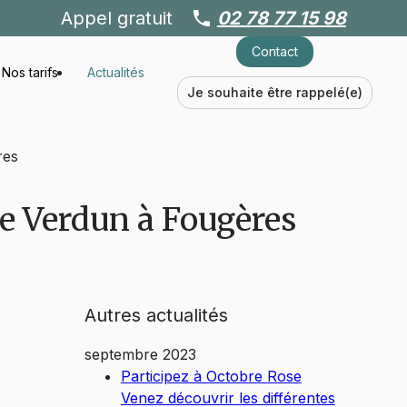
Appel gratuit
phone
02 78 77 15 98
Contact
Nos tarifs
Actualités
Je souhaite être rappelé(e)
res
de Verdun à Fougères
Autres actualités
septembre 2023
Participez à Octobre Rose
Venez découvrir les différentes