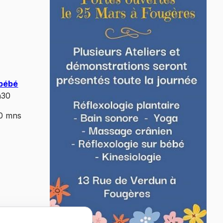
 bébé
h30
40 mns