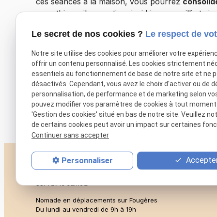
ces séances à la maison, vous pourrez
consolid
empathique, il se sentira ainsi bien accueilli et ai
Le secret de nos cookies ?
Le respect de vot
Notre site utilise des cookies pour améliorer votre expérien
No
offrir un contenu personnalisé. Les cookies strictement né
essentiels au fonctionnement de base de notre site et ne 
désactivés. Cependant, vous avez le choix d'activer ou de d
personnalisation, de performance et de marketing selon vo
pouvez modifier vos paramètres de cookies à tout moment en
'Gestion des cookies' situé en bas de notre site. Veuillez no
de certains cookies peut avoir un impact sur certaines fonct
Continuer sans accepter
Accepter
Personnaliser
10 Rue du Général de Gaulle
35140 Saint-Aubin-du-Cormi
Le mercredi à partir de 13h
Sur rdv le samedi
Nomade en déplacements sur Fougères
Du lundi au vendredi de 9h à 19h