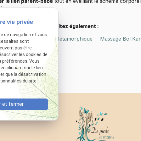
er le lien parent-bébé
tout en éveillant le schéma corporel
mé par ses parents.
re vie privée
Consultez également :
ce de navigation et vous
s services
Massage Métamorphique
Massage Bol Ka
cessaires sont
peuvent pas être
ésactiver les cookies de
s préférences. Vous
 cliquant sur le lien
ter que la désactivation
ionnalités du site.
 et fermer
er