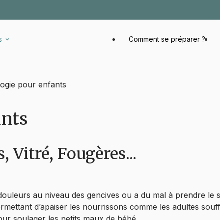
s
Comment se préparer ?
ogie pour enfants
ants
 Vitré, Fougères...
 douleurs au niveau des gencives ou a du mal à prendre le s
? Permettant d’apaiser les nourrissons comme les adultes souf
our soulager les petits maux de bébé.